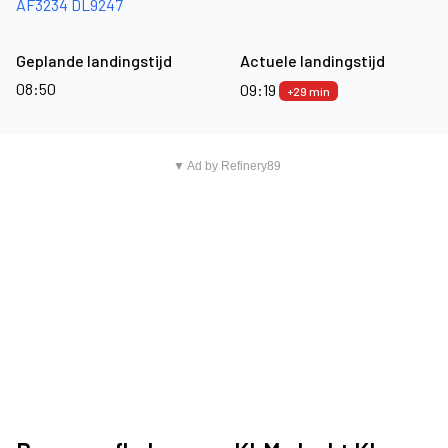
AF3234
DL9247
Geplande landingstijd
Actuele landingstijd
08:50
09:19
+29 min
▼ Ad by Refinery89