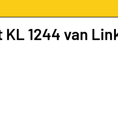
t
KL 1244
van Lin