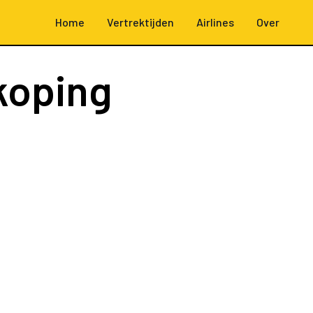
Home
Vertrektijden
Airlines
Over
koping