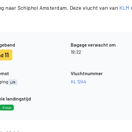
ing naar Schiphol Amsterdam. Deze vlucht van van
KLM
geband
Bagage verwacht om
19:22
11
nd
omst
Vluchtnummer
ping
KL 1244
LPI
le landingstijd
-7 min