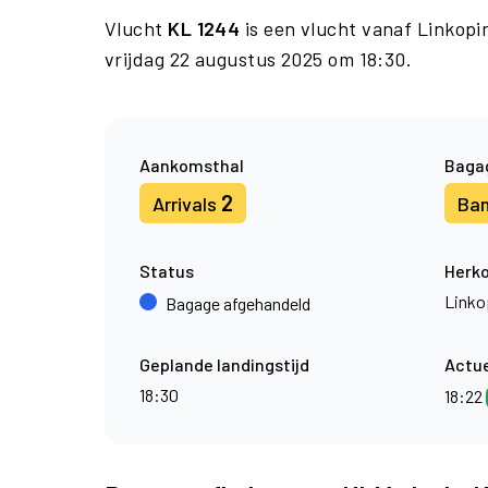
Vlucht
KL 1244
is een vlucht vanaf Linkop
vrijdag 22 augustus 2025 om 18:30.
Aankomsthal
Baga
2
Arrivals
Ba
Status
Herk
Linko
Bagage afgehandeld
Geplande landingstijd
Actue
18:30
18:22