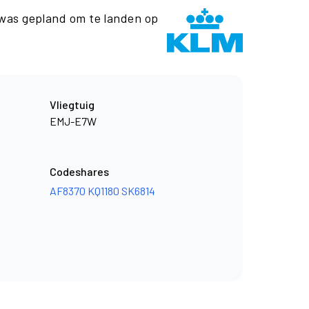
was gepland om te landen op
Vliegtuig
EMJ-E7W
Codeshares
AF8370
KQ1180
SK6814