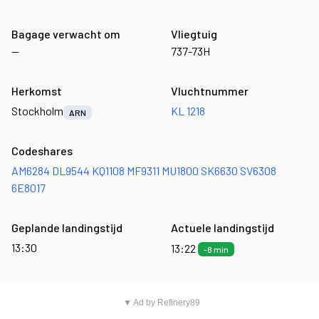
Bagage verwacht om
Vliegtuig
—
737-73H
Herkomst
Vluchtnummer
Stockholm
KL 1218
ARN
Codeshares
AM6284
DL9544
KQ1108
MF9311
MU1800
SK6630
SV6308
6E8017
Geplande landingstijd
Actuele landingstijd
13:30
13:22
-8 min
▼ Ad by Refinery89