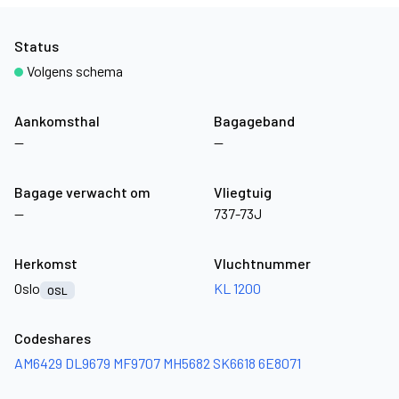
Status
Volgens schema
Aankomsthal
Bagageband
—
—
Bagage verwacht om
Vliegtuig
—
737-73J
Herkomst
Vluchtnummer
Oslo
KL 1200
OSL
Codeshares
AM6429
DL9679
MF9707
MH5682
SK6618
6E8071