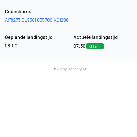
Codeshares
AF8273
DL9581
G35700
KQ1208
Geplande landingstijd
Actuele landingstijd
08:00
07:36
-23 min
▼ Ad by Refinery89