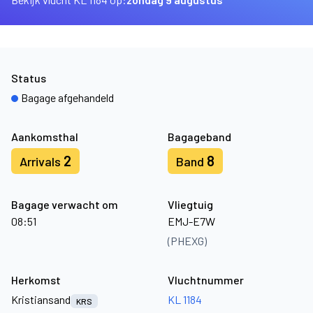
Status
Bagage afgehandeld
Aankomsthal
Bagageband
2
8
Arrivals
Band
Bagage verwacht om
Vliegtuig
08:51
EMJ-E7W
(PHEXG)
Herkomst
Vluchtnummer
Kristiansand
KL 1184
KRS