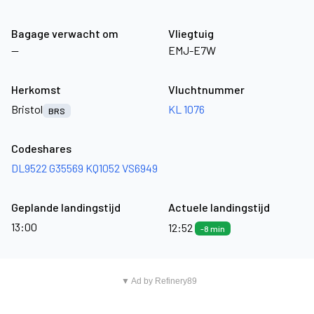
Bagage verwacht om
Vliegtuig
—
EMJ-E7W
Herkomst
Vluchtnummer
Bristol
KL 1076
BRS
Codeshares
DL9522
G35569
KQ1052
VS6949
Geplande landingstijd
Actuele landingstijd
13:00
12:52
-8 min
▼ Ad by Refinery89