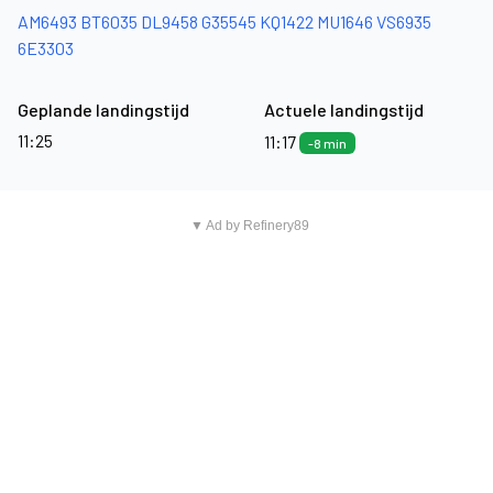
AM6493
BT6035
DL9458
G35545
KQ1422
MU1646
VS6935
6E3303
Geplande landingstijd
Actuele landingstijd
11:25
11:17
-8 min
▼ Ad by Refinery89