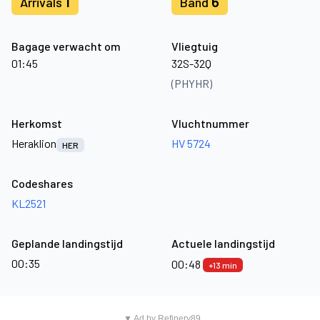
1
6
Arrivals
Band
Bagage verwacht om
Vliegtuig
01:45
32S-32Q
(PHYHR)
Herkomst
Vluchtnummer
Heraklion
HV 5724
HER
Codeshares
KL2521
Geplande landingstijd
Actuele landingstijd
00:35
00:48
+13 min
▼ Ad by Refinery89