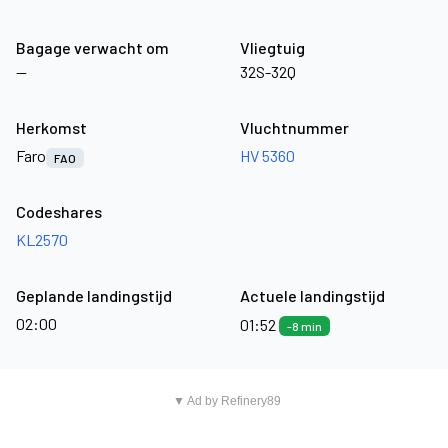
Bagage verwacht om
Vliegtuig
—
32S-32Q
Herkomst
Vluchtnummer
Faro
HV 5360
FAO
Codeshares
KL2570
Geplande landingstijd
Actuele landingstijd
02:00
01:52
-8 min
▼ Ad by Refinery89