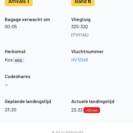
1
6
Arrivals
Band
Bagage verwacht om
Vliegtuig
00:05
32S-32Q
(PHYHA)
Herkomst
Vluchtnummer
Kos
HV 5048
KGS
Codeshares
—
Geplande landingstijd
Actuele landingstijd
23:20
23:33
+13 min
▼ Ad by Refinery89