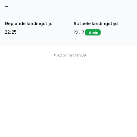
—
Geplande landingstijd
Actuele landingstijd
22:25
22:17
-8 min
▼ Ad by Refinery89