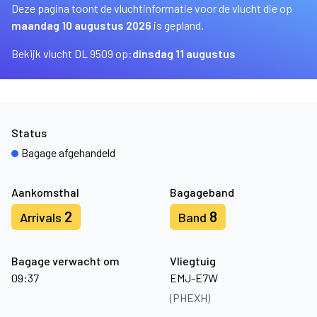
Deze pagina toont de vluchtinformatie voor de vlucht die op
maandag 10 augustus 2026
is gepland.
Bekijk vlucht DL 9509 op:
dinsdag 11 augustus
Status
Bagage afgehandeld
Aankomsthal
Bagageband
2
8
Arrivals
Band
Bagage verwacht om
Vliegtuig
09:37
EMJ-E7W
(PHEXH)