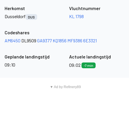
Herkomst
Vluchtnummer
Dusseldorf
KL 1798
DUS
Codeshares
AM6450
DL9509
GA9377
KQ1856
MF9386
6E3321
Geplande landingstijd
Actuele landingstijd
09:10
09:02
-7 min
▼ Ad by Refinery89