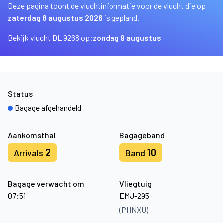
Deze pagina toont de vluchtinformatie voor de vlucht die op
zaterdag 8 augustus 2026
is gepland.
Bekijk vlucht DL 9268 op:
zondag 9 augustus
Status
Bagage afgehandeld
Aankomsthal
Bagageband
2
10
Arrivals
Band
Bagage verwacht om
Vliegtuig
07:51
EMJ-295
(PHNXU)