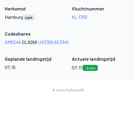
Herkomst
Vluchtnummer
Hamburg
KL 1750
HAM
Codeshares
AM6246
DL9268
UX3760
6E3341
Geplande landingstijd
Actuele landingstijd
07:15
07:11
-3 min
▼ Ad by Refinery89