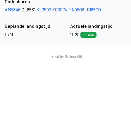
Codeshares
AM5846
DL8531
KL3599
KQ3074
MK9508
UU8500
Geplande landingstijd
Actuele landingstijd
11:40
11:29
-10 min
▼ Ad by Refinery89