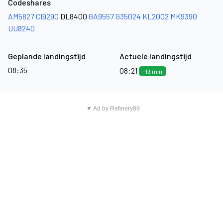
Codeshares
AM5827
CI9290
DL8400
GA9557
G35024
KL2002
MK9390
UU8240
Geplande landingstijd
Actuele landingstijd
08:35
08:21
-13 min
▼ Ad by Refinery89