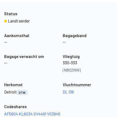
Status
Landt eerder
Aankomsthal
Bagageband
—
—
Bagage verwacht om
Vliegtuig
—
330-333
(N802NW)
Herkomst
Vluchtnummer
Detroit
DL 136
DTW
Codeshares
AF5604
KL6034
SV4491
VS3945