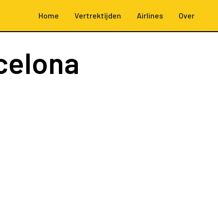
Home
Vertrektijden
Airlines
Over
celona