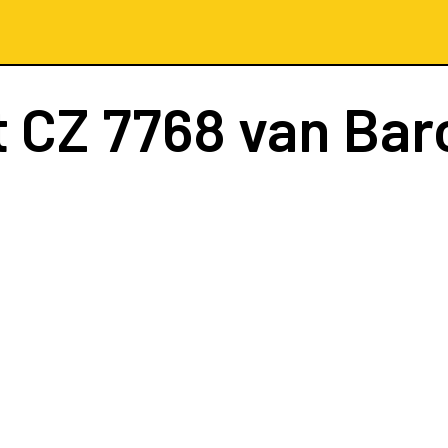
t
CZ 7768
van Bar