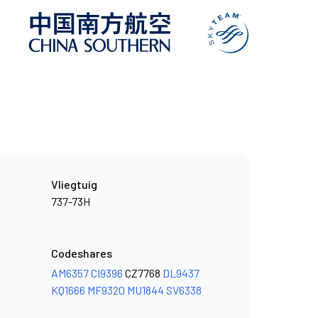
Vliegtuig
737-73H
Codeshares
AM6357
CI9396
CZ7768
DL9437
KQ1666
MF9320
MU1844
SV6338