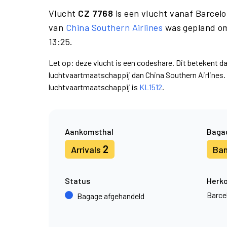
Vlucht
CZ 7768
is een vlucht vanaf Barcel
van
China Southern Airlines
was gepland om
13:25.
Let op: deze vlucht is een codeshare. Dit betekent d
luchtvaartmaatschappij dan China Southern Airlines
luchtvaartmaatschappij is
KL1512
.
Aankomsthal
Baga
2
Arrivals
Ba
Status
Herk
Barce
Bagage afgehandeld