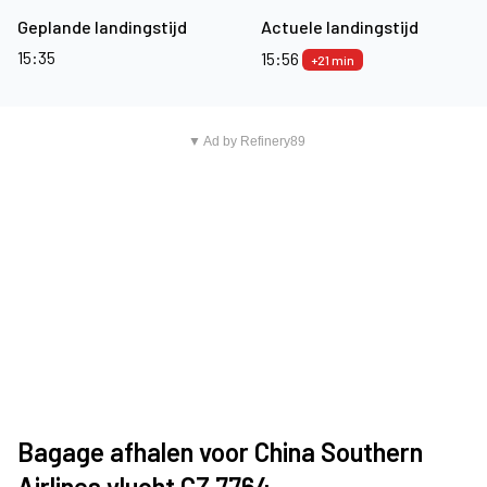
Geplande landingstijd
Actuele landingstijd
15:35
15:56
+21 min
▼ Ad by Refinery89
Bagage afhalen voor China Southern
Airlines vlucht CZ 7764