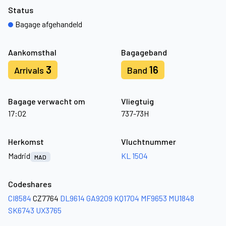
Status
Bagage afgehandeld
Aankomsthal
Bagageband
3
16
Arrivals
Band
Bagage verwacht om
Vliegtuig
17:02
737-73H
Herkomst
Vluchtnummer
Madrid
KL 1504
MAD
Codeshares
CI8584
CZ7764
DL9614
GA9209
KQ1704
MF9653
MU1848
SK6743
UX3765