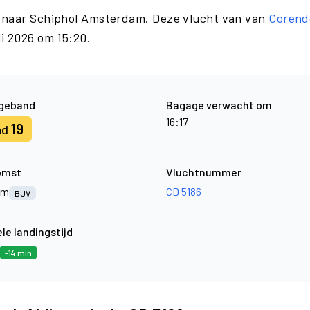
 naar Schiphol Amsterdam. Deze vlucht van van
Corend
i 2026 om 15:20.
geband
Bagage verwacht om
16:17
19
nd
omst
Vluchtnummer
um
CD 5186
BJV
le landingstijd
-14 min