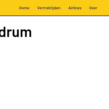
Home
Vertrektijden
Airlines
Over
odrum