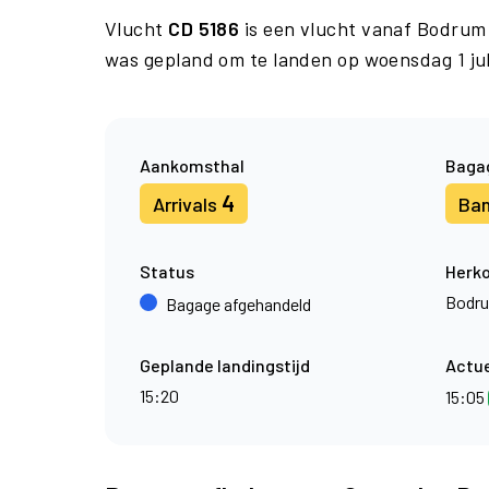
Vlucht
CD 5186
is een vlucht vanaf Bodrum
was gepland om te landen op woensdag 1 jul
Aankomsthal
Baga
4
Arrivals
Ba
Status
Herk
Bodr
Bagage afgehandeld
Geplande landingstijd
Actue
15:20
15:05