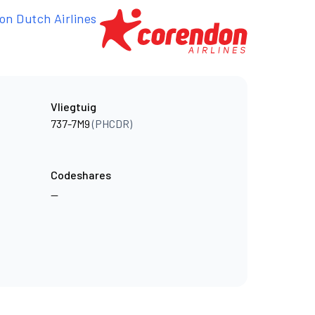
on Dutch Airlines
Vliegtuig
737-7M9
(PHCDR)
Codeshares
—