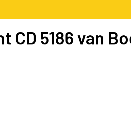
ht
CD 5186
van B