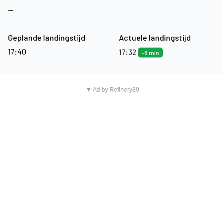
—
Geplande landingstijd
Actuele landingstijd
17:40
17:32
-8 min
▼ Ad by Refinery89