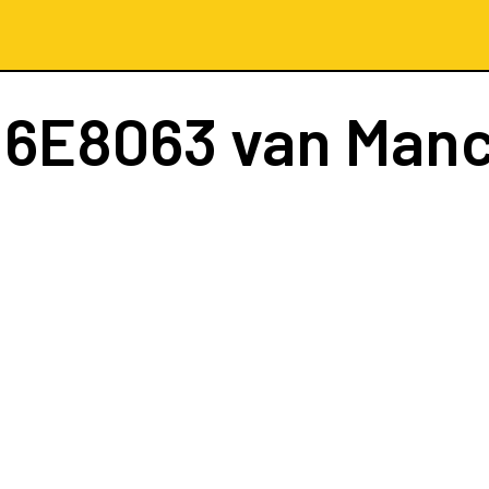
t
6E8063
van Manc