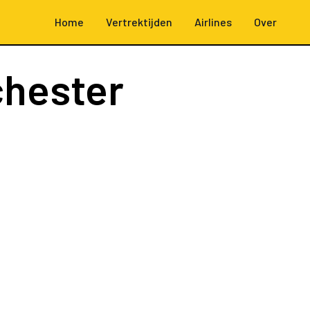
Home
Vertrektijden
Airlines
Over
hester