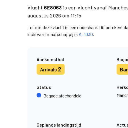
Vlucht
6E8063
is een vlucht vanaf Manche
augustus 2026 om 11:15.
Let op: deze vlucht is een codeshare. Dit betekent 
luchtvaartmaatschappij is
KL1030
.
Aankomsthal
Baga
2
Arrivals
Ba
Status
Herk
Manch
Bagage afgehandeld
Geplande landingstijd
Actue