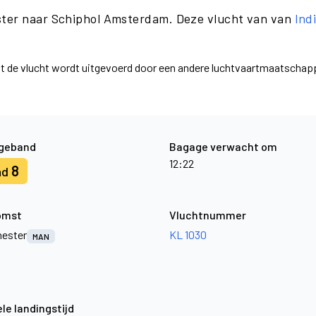
ster naar Schiphol Amsterdam. Deze vlucht van van
Ind
dat de vlucht wordt uitgevoerd door een andere luchtvaartmaatschap
geband
Bagage verwacht om
12:22
8
nd
omst
Vluchtnummer
ester
KL 1030
MAN
le landingstijd