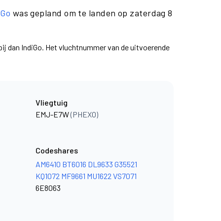
iGo
was gepland om te landen op zaterdag 8
pij dan IndiGo. Het vluchtnummer van de uitvoerende
Vliegtuig
EMJ-E7W
(PHEXO)
Codeshares
AM6410
BT6016
DL9633
G35521
KQ1072
MF9661
MU1622
VS7071
6E8063