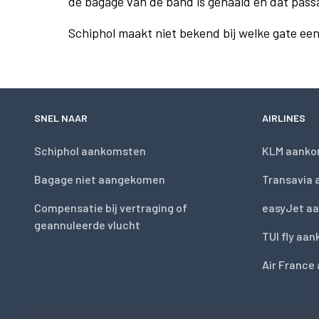
de bagage van de band is gehaald en dat pass
Schiphol maakt niet bekend bij welke gate ee
SNEL NAAR
AIRLINES
Schiphol aankomsten
KLM aanko
Bagage niet aangekomen
Transavia
Compensatie bij vertraging of
easyJet a
geannuleerde vlucht
TUI fly aa
Air France