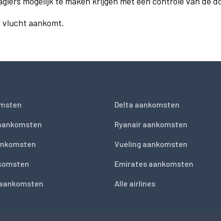
agiers mogelijk te maken krijgen met een controle van de 
n vlucht aankomt.
msten
Delta aankomsten
 aankomsten
Ryanair aankomsten
ankomsten
Vueling aankomsten
nkomsten
Emirates aankomsten
 aankomsten
Alle airlines