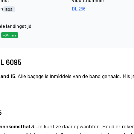
omst
Vluchtnummer
on
DL 256
BOS
le landingstijd
5
-34 min
KL 6095
and 15.
Alle bagage is inmiddels van de band gehaald. Mis 
5
aankomsthal 3.
Je kunt ze daar opwachten. Houd er reken