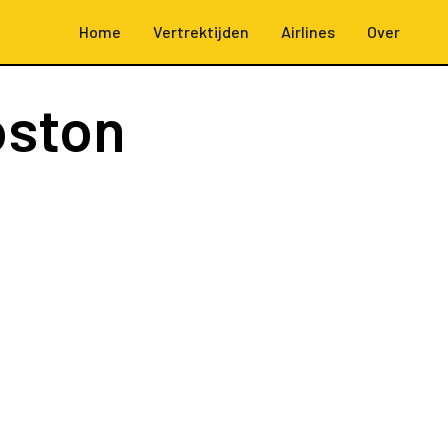
Home
Vertrektijden
Airlines
Over
oston