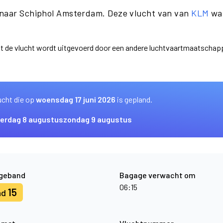
 naar Schiphol Amsterdam. Deze vlucht van van
KLM
was
dat de vlucht wordt uitgevoerd door een andere luchtvaartmaatscha
ucht die op
woensdag 17 juni 2026
is gepland.
erdag 8 augustus
zondag 9 augustus
geband
Bagage verwacht om
06:15
15
nd