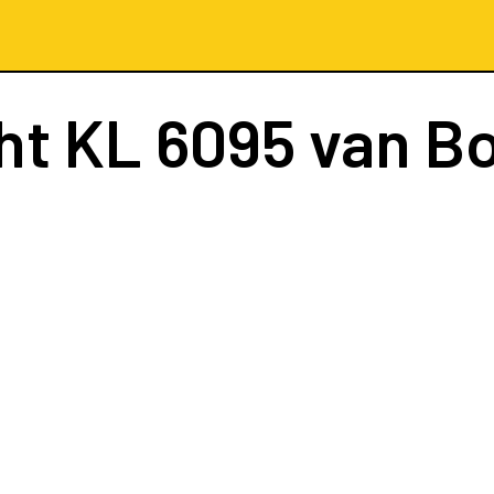
ht
KL 6095
van B