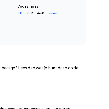
Codeshares
AM6525
KE6438
6E3343
je bagage? Lees dan wat je kunt doen op de
ning mee dat het soms even kan duren