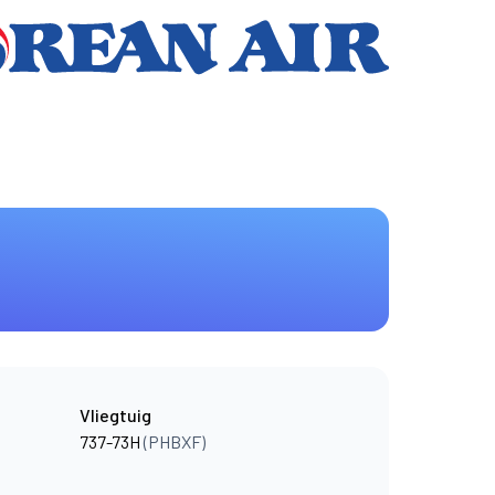
Vliegtuig
737-73H
(PHBXF)