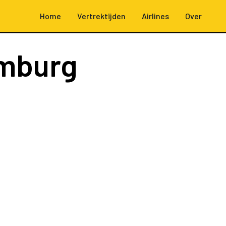
Home
Vertrektijden
Airlines
Over
mburg