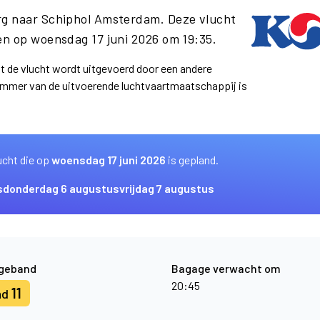
rg naar Schiphol Amsterdam. Deze vlucht
n op woensdag 17 juni 2026 om 19:35.
at de vlucht wordt uitgevoerd door een andere
ummer van de uitvoerende luchtvaartmaatschappij is
ucht die op
woensdag 17 juni 2026
is gepland.
s
donderdag 6 augustus
vrijdag 7 augustus
geband
Bagage verwacht om
20:45
11
nd