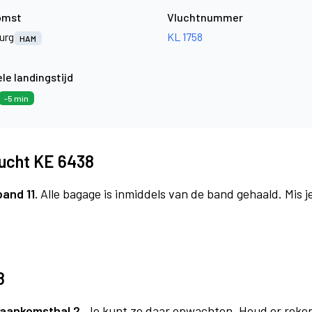
omst
Vluchtnummer
urg
KL 1758
HAM
le landingstijd
-5 min
lucht KE 6438
band 11.
Alle bagage is inmiddels van de band gehaald. Mis 
8
aankomsthal 2.
Je kunt ze daar opwachten. Houd er reke