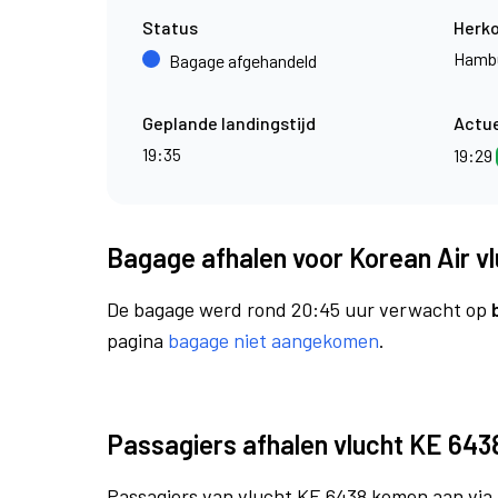
Status
Herk
Hamb
Bagage afgehandeld
Geplande landingstijd
Actue
19:35
19:29
Bagage afhalen voor Korean Air v
De bagage werd rond 20:45 uur verwacht op
pagina
bagage niet aangekomen
.
Passagiers afhalen vlucht KE 643
Passagiers van vlucht KE 6438 komen aan via