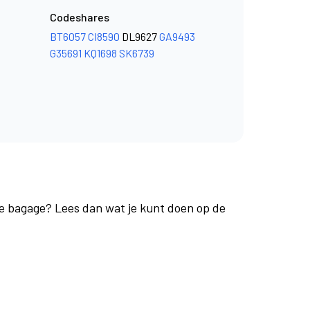
Codeshares
BT6057
CI8590
DL9627
GA9493
G35691
KQ1698
SK6739
 je bagage? Lees dan wat je kunt doen op de