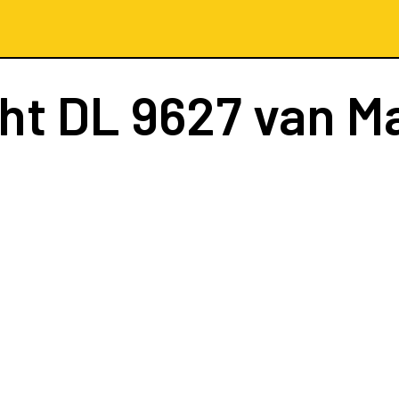
cht
DL 9627
van M