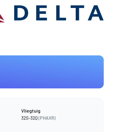
Vliegtuig
32S-32Q
(PHAXR)