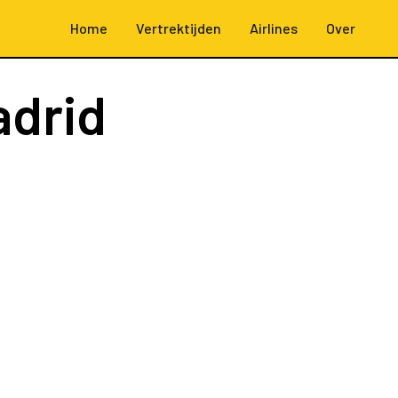
Home
Vertrektijden
Airlines
Over
adrid