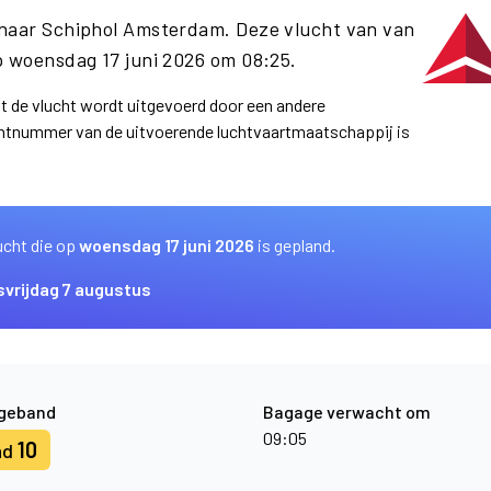
 naar Schiphol Amsterdam. Deze vlucht van van
 woensdag 17 juni 2026 om 08:25.
at de vlucht wordt uitgevoerd door een andere
uchtnummer van de uitvoerende luchtvaartmaatschappij is
ucht die op
woensdag 17 juni 2026
is gepland.
s
vrijdag 7 augustus
geband
Bagage verwacht om
09:05
10
nd