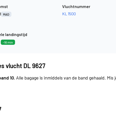
omst
Vluchtnummer
d
KL 1500
MAD
le landingstijd
8
-16 min
es vlucht DL 9627
band 10.
Alle bagage is inmiddels van de band gehaald. Mis
7