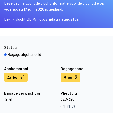
Deze pagina toont de vluchtinformatie voor de vlucht die op
woensdag 17 juni 2026
is gepland.
Bekijk vlucht DL 7511 op:
vrijdag 7 augustus
Status
Bagage afgehandeld
Aankomsthal
Bagageband
1
2
Arrivals
Band
Bagage verwacht om
Vliegtuig
12:41
32S-32Q
(PHYHV)