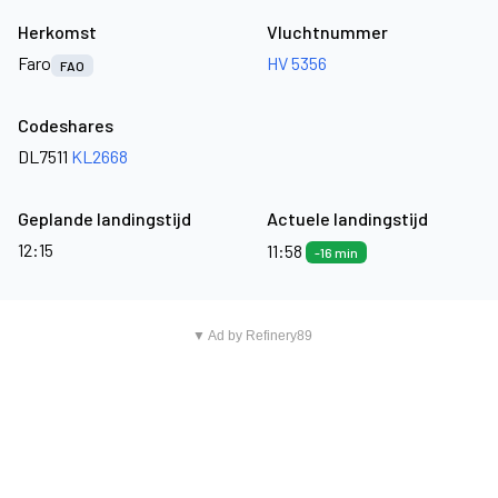
Herkomst
Vluchtnummer
Faro
HV 5356
FAO
Codeshares
DL7511
KL2668
Geplande landingstijd
Actuele landingstijd
12:15
11:58
-16 min
▼ Ad by Refinery89