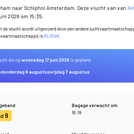
ngham naar Schiphol Amsterdam. Deze vlucht van van
Ai
uni 2026 om 15:35.
dat de vlucht wordt uitgevoerd door een andere luchtvaartmaatschapp
htvaartmaatschappij is
KL1046
.
ucht die op
woensdag 17 juni 2026
is gepland.
s
donderdag 6 augustus
vrijdag 7 augustus
geband
Bagage verwacht om
16:19
9
nd