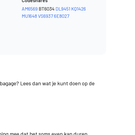
Codeshares
AM6569
BT6034
DL9451
KQ1426
MU1648
VS6937
6E8027
e bagage? Lees dan wat je kunt doen op de
ning mee dat het soms even kan duren