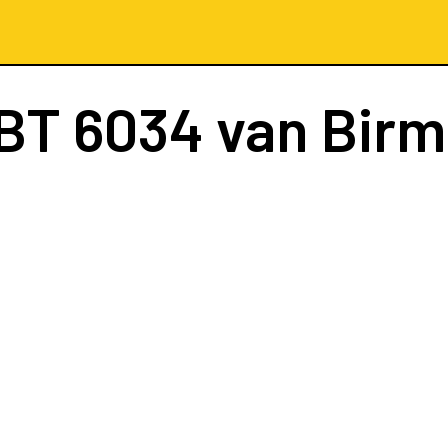
BT 6034
van Bir