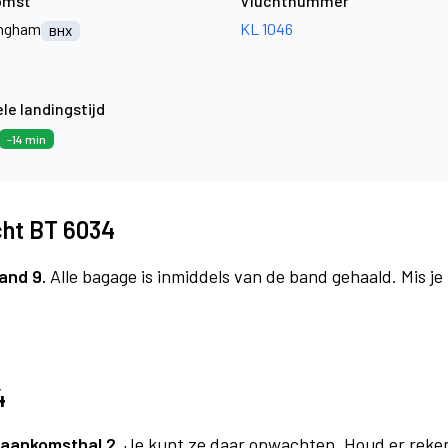
omst
Vluchtnummer
ingham
KL 1046
BHX
le landingstijd
-14 min
cht BT 6034
and 9.
Alle bagage is inmiddels van de band gehaald. Mis j
4
aankomsthal 2.
Je kunt ze daar opwachten. Houd er reke