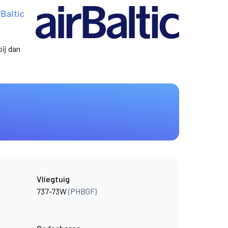
rBaltic
ij dan
Vliegtuig
737-73W
(PHBGF)