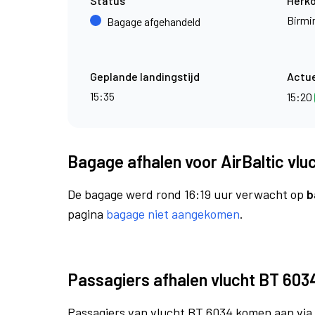
Status
Herk
Birm
Bagage afgehandeld
Geplande landingstijd
Actue
15:35
15:20
Bagage afhalen voor AirBaltic vlu
De bagage werd rond 16:19 uur verwacht op
b
pagina
bagage niet aangekomen
.
Passagiers afhalen vlucht BT 603
Passagiers van vlucht BT 6034 komen aan via