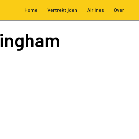
Home
Vertrektijden
Airlines
Over
mingham