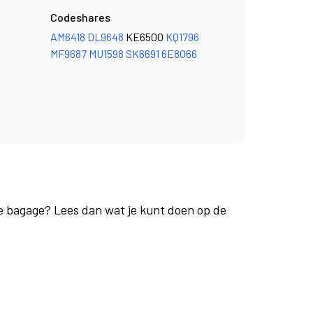
Codeshares
AM6418
DL9648
KE6500
KQ1796
MF9687
MU1598
SK6691
6E8066
je bagage? Lees dan wat je kunt doen op de