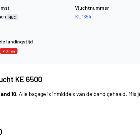
omst
Vluchtnummer
hen
KL 1854
MUC
le landingstijd
+10 min
lucht KE 6500
band 10.
Alle bagage is inmiddels van de band gehaald. Mis 
0