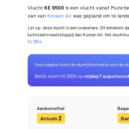
Vlucht
KE 6500
is een vlucht vanaf Munche
van van
Korean Air
was gepland om te lande
Let op: deze vlucht is een codeshare. Dit betekent d
luchtvaartmaatschappij dan Korean Air. Het vluchtn
KL1854
.
Deze pagina toont de vluchtinformatie voor de vl
Bekijk vlucht KE 6500 op:
vrijdag 7 augustus
za
Aankomsthal
Baga
2
Arrivals
Ba