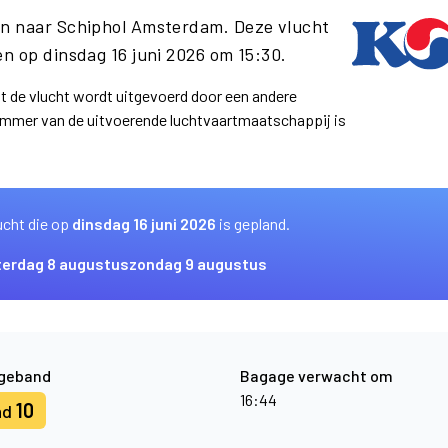
n naar Schiphol Amsterdam. Deze vlucht
n op dinsdag 16 juni 2026 om 15:30.
at de vlucht wordt uitgevoerd door een andere
ummer van de uitvoerende luchtvaartmaatschappij is
ucht die op
dinsdag 16 juni 2026
is gepland.
terdag 8 augustus
zondag 9 augustus
geband
Bagage verwacht om
16:44
10
nd