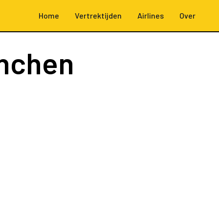
Home
Vertrektijden
Airlines
Over
nchen