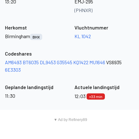
13:20
EMJ-295
(PHNXR)
Herkomst
Vluchtnummer
Birmingham
KL 1042
BHX
Codeshares
AM6493
BT6035
DL9453
G35545
KQ1422
MU1646
VS6935
6E3303
Geplande landingstijd
Actuele landingstijd
11:30
12:03
+33 min
▼ Ad by Refinery89