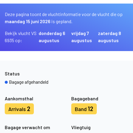
Deze pagina toont de vluchtinformatie voor de vlucht die op
maandag 15 juni 2026
is gepland.
Bekijk vlucht VS
donderdag 6
vrijdag 7
zaterdag 8
6935 op:
augustus
augustus
augustus
Status
Bagage afgehandeld
Aankomsthal
Bagageband
2
12
Arrivals
Band
Bagage verwacht om
Vliegtuig