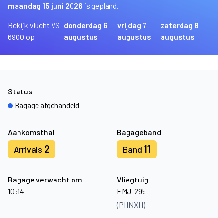
maandag 15 juni 2026
is gepland.
Bekijk vlucht VS
donderdag 6
vrijdag 7
zaterdag 8
6900 op:
augustus
augustus
augustus
Status
Bagage afgehandeld
Aankomsthal
Bagageband
2
11
Arrivals
Band
Bagage verwacht om
Vliegtuig
10:14
EMJ-295
(PHNXH)