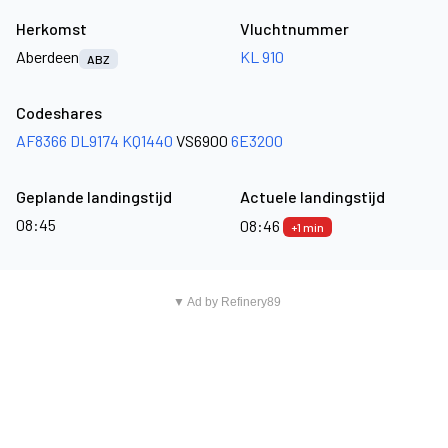
Herkomst
Vluchtnummer
Aberdeen
KL 910
ABZ
Codeshares
AF8366
DL9174
KQ1440
VS6900
6E3200
Geplande landingstijd
Actuele landingstijd
08:45
08:46
+1 min
▼ Ad by Refinery89