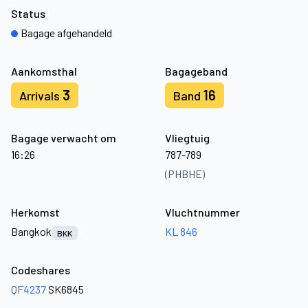
Status
Bagage afgehandeld
Aankomsthal
Bagageband
3
16
Arrivals
Band
Bagage verwacht om
Vliegtuig
16:26
787-789
(PHBHE)
Herkomst
Vluchtnummer
Bangkok
KL 846
BKK
Codeshares
QF4237
SK6845