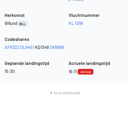
Herkomst
Vluchtnummer
Billund
KL 1296
BLL
Codeshares
AF8322
DL9461
KQ1348
SK6686
Geplande landingstijd
Actuele landingstijd
15:30
16:11
+41 min
▼ Ad by Refinery89