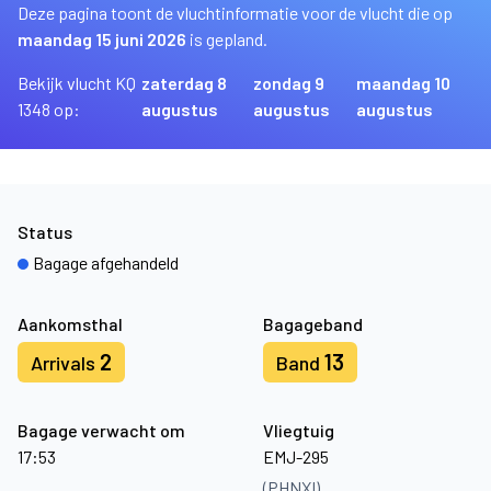
Deze pagina toont de vluchtinformatie voor de vlucht die op
maandag 15 juni 2026
is gepland.
Bekijk vlucht KQ
zaterdag 8
zondag 9
maandag 10
1348 op:
augustus
augustus
augustus
Status
Bagage afgehandeld
Aankomsthal
Bagageband
2
13
Arrivals
Band
Bagage verwacht om
Vliegtuig
17:53
EMJ-295
(PHNXI)