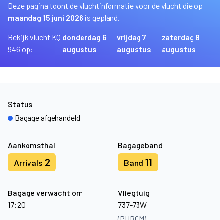
Deze pagina toont de vluchtinformatie voor de vlucht die op
maandag 15 juni 2026
is gepland.
Bekijk vlucht KQ
donderdag 6
vrijdag 7
zaterdag 8
946 op:
augustus
augustus
augustus
Status
Bagage afgehandeld
Aankomsthal
Bagageband
2
11
Arrivals
Band
Bagage verwacht om
Vliegtuig
17:20
737-73W
(PHBGM)