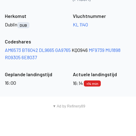
Herkomst
Vluchtnummer
Dublin
KL 1140
DUB
Codeshares
AM6573
BT6042
DL9665
GA9765
KQ0946
MF9739
MU1898
RO9305
6E8037
Geplande landingstijd
Actuele landingstijd
16:00
16:14
+14 min
▼ Ad by Refinery89