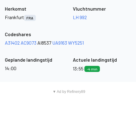
Herkomst
Vluchtnummer
Frankfurt
LH 992
FRA
Codeshares
A31402
AC9073
AI8537
UA9163
WY5251
Geplande landingstijd
Actuele landingstijd
14:00
13:55
-4 min
▼ Ad by Refinery89