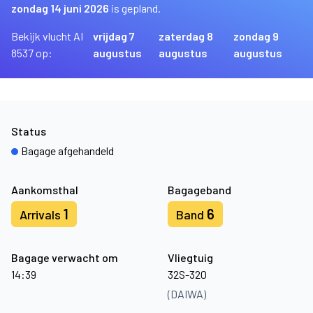
zondag 14 juni 2026
is gepland.
Bekijk vlucht AI
vrijdag 7
zaterdag 8
zondag 9
8537 op:
augustus
augustus
augustus
Status
Bagage afgehandeld
Aankomsthal
Bagageband
1
6
Arrivals
Band
Bagage verwacht om
Vliegtuig
14:39
32S-320
(DAIWA)