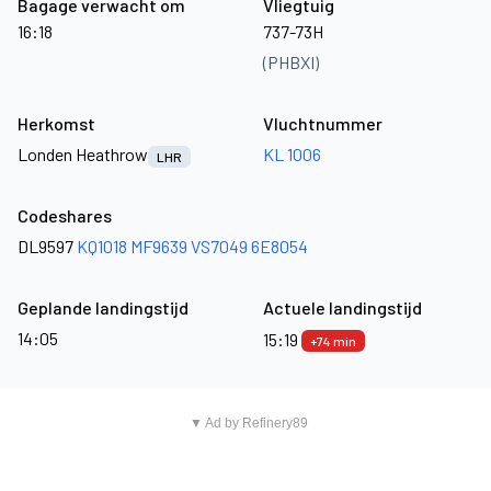
Bagage verwacht om
Vliegtuig
16:18
737-73H
(PHBXI)
Herkomst
Vluchtnummer
Londen Heathrow
KL 1006
LHR
Codeshares
DL9597
KQ1018
MF9639
VS7049
6E8054
Geplande landingstijd
Actuele landingstijd
14:05
15:19
+74 min
▼ Ad by Refinery89