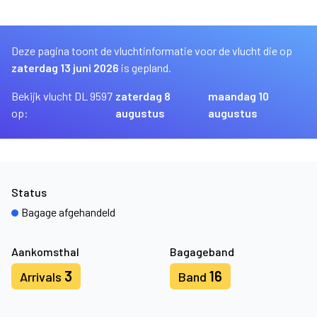
Deze pagina toont de vluchtinformatie voor de vlucht die op
zaterdag 13 juni 2026
is gepland.
Bekijk vlucht DL 9597
zaterdag 8
maandag 10
op:
augustus
augustus
Status
Bagage afgehandeld
Aankomsthal
Bagageband
3
16
Arrivals
Band