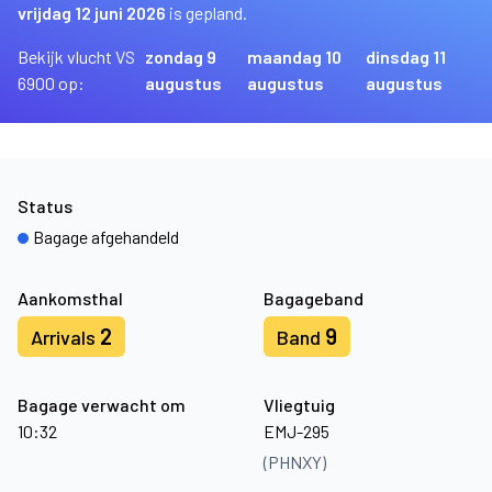
vrijdag 12 juni 2026
is gepland.
Bekijk vlucht VS
zondag 9
maandag 10
dinsdag 11
6900 op:
augustus
augustus
augustus
Status
Bagage afgehandeld
Aankomsthal
Bagageband
2
9
Arrivals
Band
Bagage verwacht om
Vliegtuig
10:32
EMJ-295
(PHNXY)