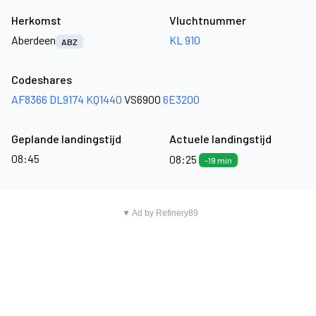
Herkomst
Vluchtnummer
Aberdeen
KL 910
ABZ
Codeshares
AF8366
DL9174
KQ1440
VS6900
6E3200
Geplande landingstijd
Actuele landingstijd
08:45
08:25
-19 min
▼ Ad by Refinery89