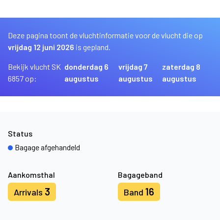
Deze pagina toont de vluchtinformatie voor de vlucht die op
vrijdag 12 juni 2026
is gepland.
Bekijk vlucht SK
donderdag 6
vrijdag 7
zaterdag 8
6857 op:
augustus
augustus
augustus
Status
Bagage afgehandeld
Aankomsthal
Bagageband
3
16
Arrivals
Band