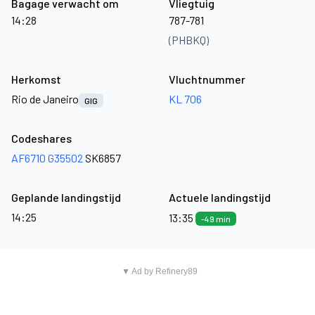
Bagage verwacht om
Vliegtuig
14:28
787-781
(PHBKQ)
Herkomst
Vluchtnummer
Rio de Janeiro
KL 706
GIG
Codeshares
AF6710
G35502
SK6857
Geplande landingstijd
Actuele landingstijd
14:25
13:35
-49 min
▼ Ad by Refinery89