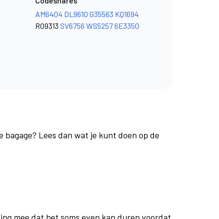
Codeshares
AM6404
DL9610
G35563
KQ1694
RO9313
SV6756
WS5257
6E3350
 je bagage? Lees dan wat je kunt doen op de
ing mee dat het soms even kan duren voordat