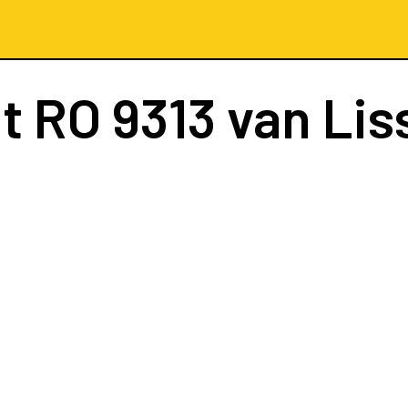
ht
RO 9313
van Lis