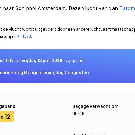
on naar Schiphol Amsterdam. Deze vlucht van van
Taro
dat de vlucht wordt uitgevoerd door een andere luchtvaartmaatschap
appij is
KL1578
.
ucht die op
vrijdag 12 juni 2026
is gepland.
donderdag 6 augustus
vrijdag 7 augustus
geband
Bagage verwacht om
09:46
12
nd