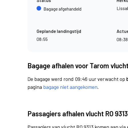
Status
Herk
Lissa
Bagage afgehandeld
Geplande landingstijd
Actue
08:55
08:3
Bagage afhalen voor Tarom vlucht
De bagage werd rond 09:46 uur verwacht op
pagina
bagage niet aangekomen
.
Passagiers afhalen vlucht RO 9313
Passagiers van vlucht RO 9313 komen aan via