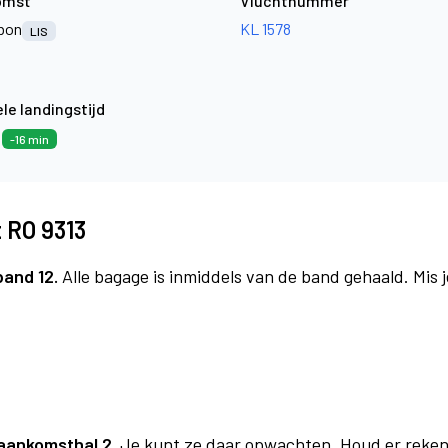
omst
Vluchtnummer
bon
KL 1578
LIS
le landingstijd
8
-16 min
 RO 9313
band 12.
Alle bagage is inmiddels van de band gehaald. Mis
aankomsthal 2.
Je kunt ze daar opwachten. Houd er reken