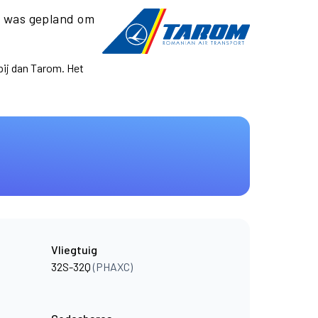
m
was gepland om
pij dan Tarom. Het
Vliegtuig
32S-32Q
(PHAXC)