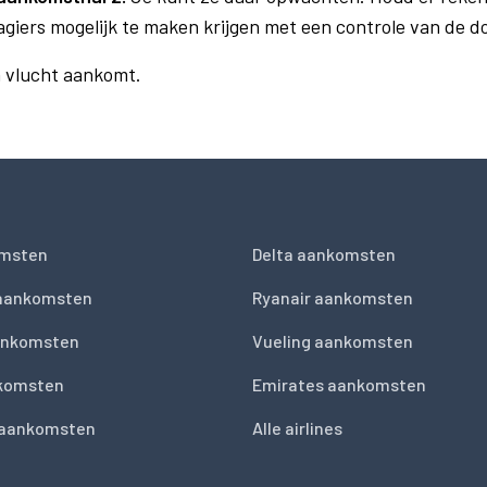
agiers mogelijk te maken krijgen met een controle van de 
n vlucht aankomt.
msten
Delta aankomsten
 aankomsten
Ryanair aankomsten
ankomsten
Vueling aankomsten
nkomsten
Emirates aankomsten
 aankomsten
Alle airlines