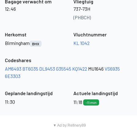
Bagage verwacht om
Vliegtuig
12:46
737-73H
(PHBCH)
Herkomst
Vluchtnummer
Birmingham
KL 1042
BHX
Codeshares
AM6493
BT6035
DL9453
G35545
KQ1422
MU1646
VS6935
6E3303
Geplande landingstijd
Actuele landingstijd
11:30
11:18
-11 min
▼ Ad by Refinery89