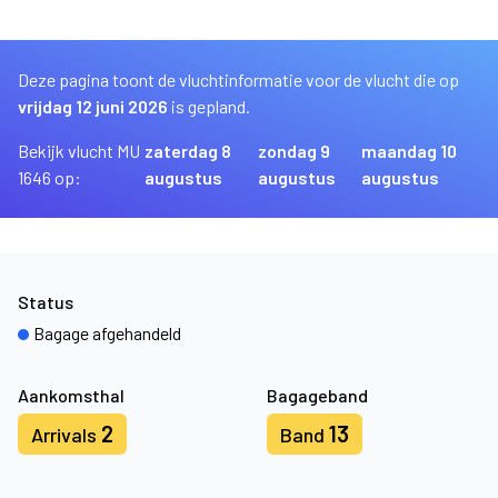
Deze pagina toont de vluchtinformatie voor de vlucht die op
vrijdag 12 juni 2026
is gepland.
Bekijk vlucht MU
zaterdag 8
zondag 9
maandag 10
1646 op:
augustus
augustus
augustus
Status
Bagage afgehandeld
Aankomsthal
Bagageband
2
13
Arrivals
Band