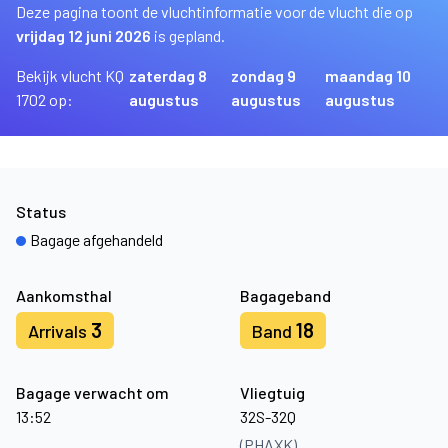
Deze pagina toont de vluchtinformatie voor de vlucht die op
vrijdag 12 juni 2026
is gepland.
Bekijk vlucht KQ
zaterdag 8
zondag 9
maandag 10
1702 op:
augustus
augustus
augustus
Status
Bagage afgehandeld
Aankomsthal
Bagageband
3
18
Arrivals
Band
Bagage verwacht om
Vliegtuig
13:52
32S-32Q
(PHAXK)