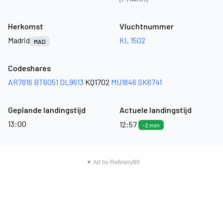
Herkomst
Vluchtnummer
Madrid
KL 1502
MAD
Codeshares
AR7816
BT6051
DL9613
KQ1702
MU1846
SK6741
Geplande landingstijd
Actuele landingstijd
13:00
12:57
-2 min
▼ Ad by Refinery89