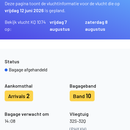
Deze pagina toont de vluchtinformatie voor de vlucht die op
vrijdag 12 juni 2026
is gepland.
Bekijk vlucht KQ 1074
vrijdag 7
zaterdag 8
op:
augustus
augustus
Status
Bagage afgehandeld
Aankomsthal
Bagageband
2
10
Arrivals
Band
Bagage verwacht om
Vliegtuig
14:08
32S-32Q
(PHAXH)