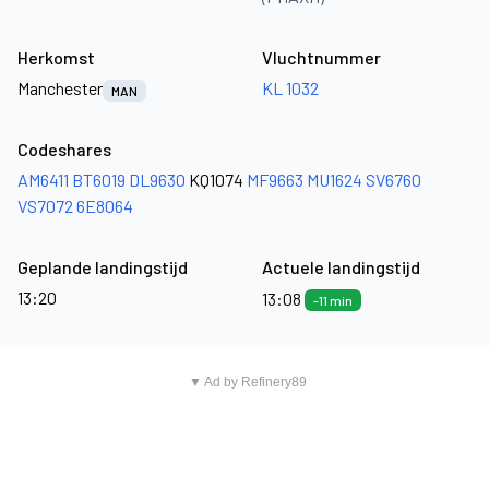
Herkomst
Vluchtnummer
Manchester
KL 1032
MAN
Codeshares
AM6411
BT6019
DL9630
KQ1074
MF9663
MU1624
SV6760
VS7072
6E8064
Geplande landingstijd
Actuele landingstijd
13:20
13:08
-11 min
▼ Ad by Refinery89