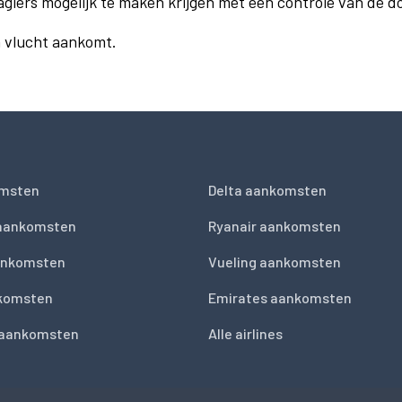
agiers mogelijk te maken krijgen met een controle van de 
n vlucht aankomt.
msten
Delta aankomsten
 aankomsten
Ryanair aankomsten
ankomsten
Vueling aankomsten
nkomsten
Emirates aankomsten
 aankomsten
Alle airlines