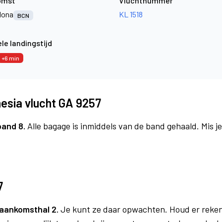
omst
Vluchtnummer
lona
KL 1518
BCN
le landingstijd
+6 min
esia vlucht GA 9257
band 8.
Alle bagage is inmiddels van de band gehaald. Mis 
7
aankomsthal 2.
Je kunt ze daar opwachten. Houd er reken