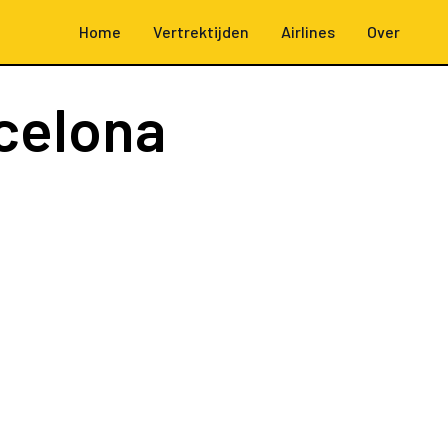
Home
Vertrektijden
Airlines
Over
celona