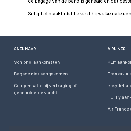
de bagage van de band is gehaald en dat pass
Schiphol maakt niet bekend bij welke gate ee
SNEL NAAR
AIRLINES
Schiphol aankomsten
KLM aanko
Bagage niet aangekomen
Transavia
Compensatie bij vertraging of
easyJet a
geannuleerde vlucht
TUI fly aa
Air France