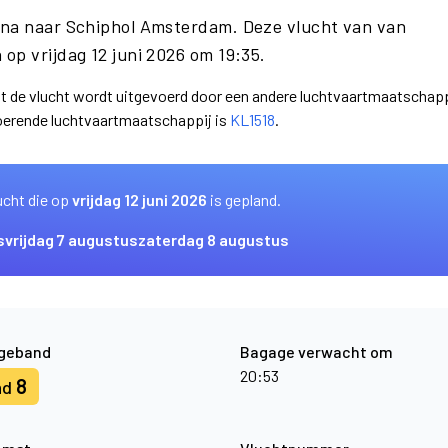
ona naar Schiphol Amsterdam. Deze vlucht van van
op vrijdag 12 juni 2026 om 19:35.
dat de vlucht wordt uitgevoerd door een andere luchtvaartmaatschapp
oerende luchtvaartmaatschappij is
KL1518
.
ucht die op
vrijdag 12 juni 2026
is gepland.
s
vrijdag 7 augustus
zaterdag 8 augustus
geband
Bagage verwacht om
20:53
8
nd