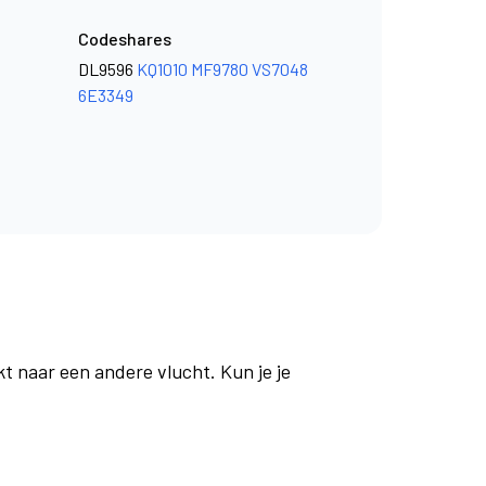
Codeshares
DL9596
KQ1010
MF9780
VS7048
6E3349
t naar een andere vlucht. Kun je je