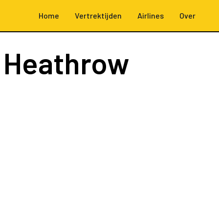
Home
Vertrektijden
Airlines
Over
 Heathrow