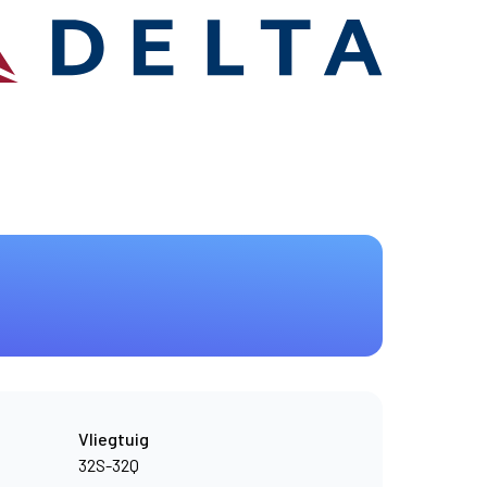
Vliegtuig
32S-32Q