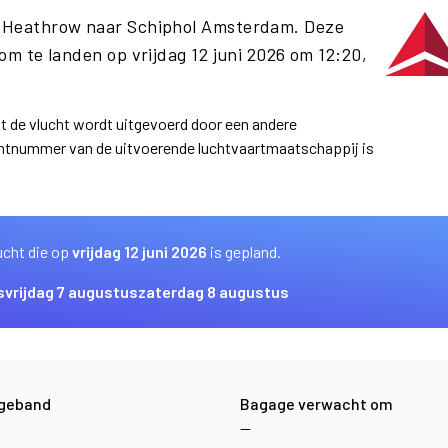
n Heathrow naar Schiphol Amsterdam. Deze
m te landen op vrijdag 12 juni 2026 om 12:20,
at de vlucht wordt uitgevoerd door een andere
uchtnummer van de uitvoerende luchtvaartmaatschappij is
ucht die op
vrijdag 12 juni 2026
is gepland.
s
vrijdag 7 augustus
zaterdag 8 augustus
geband
Bagage verwacht om
—