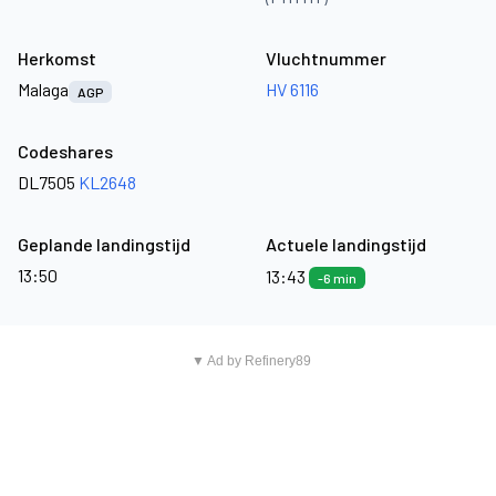
Herkomst
Vluchtnummer
Malaga
HV 6116
AGP
Codeshares
DL7505
KL2648
Geplande landingstijd
Actuele landingstijd
13:50
13:43
-6 min
▼ Ad by Refinery89