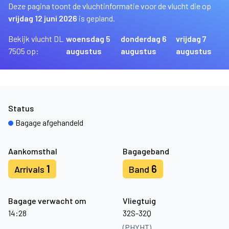
Deze pagina toont de vluchtinformatie voor de vlucht die op
vrijdag 12 juni 2026
is gepland.
Bekijk vlucht DL
woensdag 5
donderdag 6
vrijdag 7
7505 op:
augustus
augustus
augustus
Status
Bagage afgehandeld
Aankomsthal
Bagageband
1
6
Arrivals
Band
Bagage verwacht om
Vliegtuig
14:28
32S-32Q
(PHYHT)