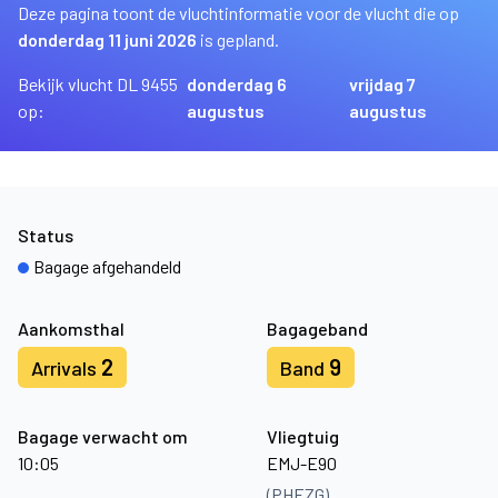
Deze pagina toont de vluchtinformatie voor de vlucht die op
donderdag 11 juni 2026
is gepland.
Bekijk vlucht DL 9455
donderdag 6
vrijdag 7
op:
augustus
augustus
Status
Bagage afgehandeld
Aankomsthal
Bagageband
2
9
Arrivals
Band
Bagage verwacht om
Vliegtuig
10:05
EMJ-E90
(PHEZG)