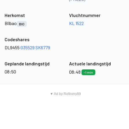
Herkomst
Vluchtnummer
Bilbao
KL 1522
BIO
Codeshares
DL9455
G35529
SK6779
Geplande landingstijd
Actuele landingstijd
08:50
08:48
-1 min
▼ Ad by Refinery89