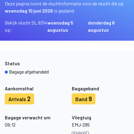
Deze pagina toont de vluchtinformatie voor de vlucht die op
woensdag 10 juni 2026
is gepland.
Bekijk vlucht DL 9314
woensdag 5
donderdag 6
op:
augustus
augustus
Status
Bagage afgehandeld
Aankomsthal
Bagageband
2
9
Arrivals
Band
Bagage verwacht om
Vliegtuig
09:12
EMJ-295
(PHNXF)