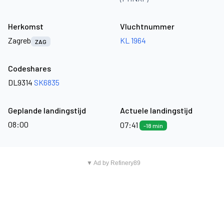
Herkomst
Vluchtnummer
Zagreb
KL 1964
ZAG
Codeshares
DL9314
SK6835
Geplande landingstijd
Actuele landingstijd
08:00
07:41
-18 min
▼ Ad by Refinery89