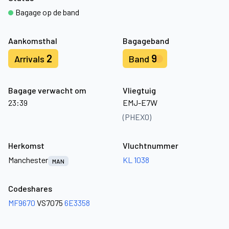
Bagage op de band
Aankomsthal
Bagageband
2
9
Arrivals
Band
Bagage verwacht om
Vliegtuig
23:39
EMJ-E7W
(PHEXO)
Herkomst
Vluchtnummer
Manchester
KL 1038
MAN
Codeshares
MF9670
VS7075
6E3358