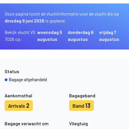
Deze pagina toont de vluchtinformatie voor de vlucht die op
dinsdag 9 juni 2026
is gepland.
Bekijk vlucht VS
woensdag 5
donderdag 6
vrijdag 7
7026 op:
augustus
augustus
augustus
Status
Bagage afgehandeld
Aankomsthal
Bagageband
2
13
Arrivals
Band
Bagage verwacht om
Vliegtuig