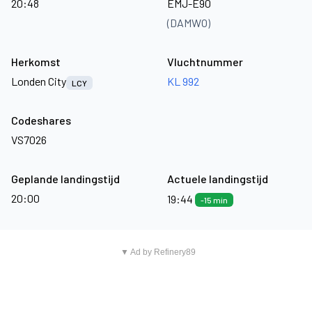
20:48
EMJ-E90
(DAMWO)
Herkomst
Vluchtnummer
Londen City
KL 992
LCY
Codeshares
VS7026
Geplande landingstijd
Actuele landingstijd
20:00
19:44
-15 min
▼ Ad by Refinery89