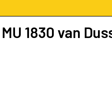
t
MU 1830
van Dus