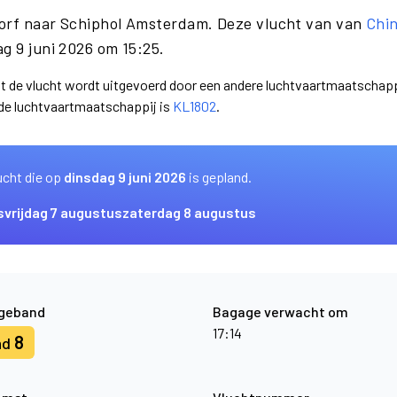
dorf naar Schiphol Amsterdam. Deze vlucht van van
Chi
g 9 juni 2026 om 15:25.
at de vlucht wordt uitgevoerd door een andere luchtvaartmaatschapp
nde luchtvaartmaatschappij is
KL1802
.
ucht die op
dinsdag 9 juni 2026
is gepland.
s
vrijdag 7 augustus
zaterdag 8 augustus
geband
Bagage verwacht om
17:14
8
nd