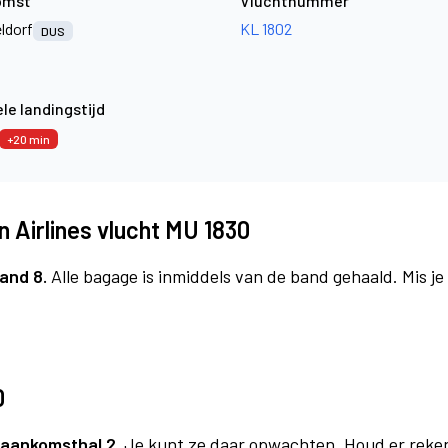
omst
Vluchtnummer
ldorf
KL 1802
DUS
le landingstijd
+20 min
 Airlines vlucht MU 1830
and 8.
Alle bagage is inmiddels van de band gehaald. Mis j
0
aankomsthal 2.
Je kunt ze daar opwachten. Houd er reke