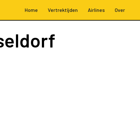
Home
Vertrektijden
Airlines
Over
seldorf