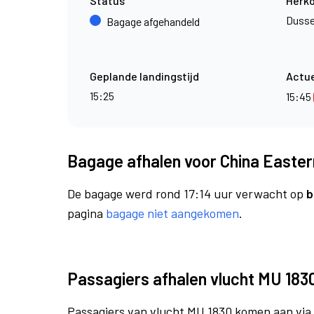
Status
Herk
Dusse
Bagage afgehandeld
Geplande landingstijd
Actue
15:25
15:45
Bagage afhalen voor China Eastern
De bagage werd rond 17:14 uur verwacht op
b
pagina
bagage niet aangekomen
.
Passagiers afhalen vlucht MU 183
Passagiers van vlucht MU 1830 komen aan via