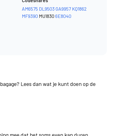
Codeshares
AM6575
DL9503
GA9957
KQ1862
MF9390
MU1830
6E8040
e bagage? Lees dan wat je kunt doen op de
ning mee dat het soms even kan duren