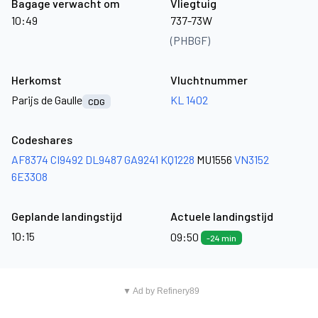
Bagage verwacht om
Vliegtuig
10:49
737-73W
(PHBGF)
Herkomst
Vluchtnummer
Parijs de Gaulle
KL 1402
CDG
Codeshares
AF8374
CI9492
DL9487
GA9241
KQ1228
MU1556
VN3152
6E3308
Geplande landingstijd
Actuele landingstijd
10:15
09:50
-24 min
▼ Ad by Refinery89