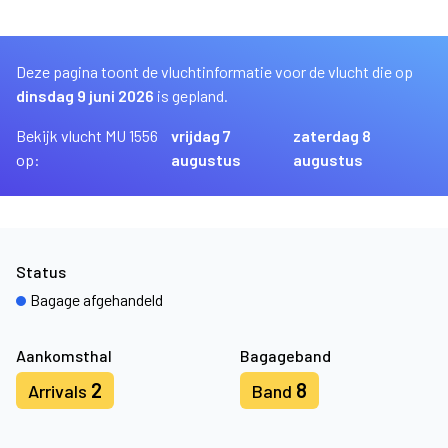
Deze pagina toont de vluchtinformatie voor de vlucht die op
dinsdag 9 juni 2026
is gepland.
Bekijk vlucht MU 1556
vrijdag 7
zaterdag 8
op:
augustus
augustus
Status
Bagage afgehandeld
Aankomsthal
Bagageband
2
8
Arrivals
Band