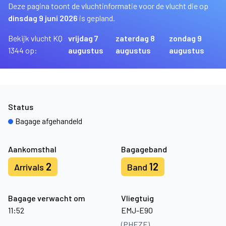
Deze pagina toont de vluchtinformatie voor de vlucht die op
dinsdag 9 juni 2026
is gepland.
Bekijk vlucht KQ
vrijdag 7
zaterdag 8
zondag 9
1344 op:
augustus
augustus
augustus
Status
Bagage afgehandeld
Aankomsthal
Bagageband
2
12
Arrivals
Band
Bagage verwacht om
Vliegtuig
11:52
EMJ-E90
(PHEZE)