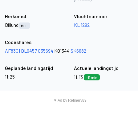
Herkomst
Vluchtnummer
Billund
KL 1292
BLL
Codeshares
AF8301
DL9457
G35694
KQ1344
SK6682
Geplande landingstijd
Actuele landingstijd
11:25
11:13
-11 min
▼ Ad by Refinery89